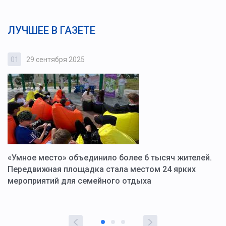
ЛУЧШЕЕ В ГАЗЕТЕ
01
29 сентября 2025
0
«Умное место» объединило более 6 тысяч жителей.
В
ю
Передвижная площадка стала местом 24 ярких
Г
мероприятий для семейного отдыха
у