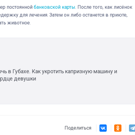
ер постоянной
банковской карты
. После того, как лисёнок
едержку для лечения. Затем он либо останется в приюте,
Штурмовик огня. Каза
ать животное.
Коробов после возвра
спецоперации сделал
реальностью свою де
мечту
1
чь в Губахе. Как укротить капризную машину и
ердце девушки
Поделиться