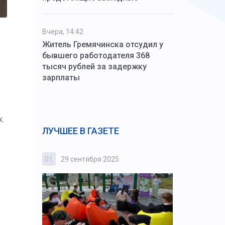
Вчера, 14:42
Житель Гремячинска отсудил у
бывшего работодателя 368
тысяч рублей за задержку
зарплаты
к.
ЛУЧШЕЕ В ГАЗЕТЕ
ь
01
29 сентября 2025
02
3 октября