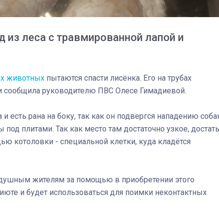
д из леса с травмированной лапой и
ых животных
пытаются спасти лисёнка. Его на трубах
 и сообщила руководителю ПВС Олесе Гимадиевой.
и есть рана на боку, так как он подвергся нападению соба
под плитами. Так как место там достаточно узкое, достат
ю котоловки - специальной клетки, куда кладётся
03
4 октября 2025
одушным жителям за помощью в приобретении этого
риюте и будет использоваться для поимки неконтактных