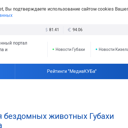
et, Вы подтверждаете использование сайтом cookies Вашег
данных
81.41
94.06
нный портал
ла и
Новости Губахи
Новости Кизел
Рейтинги "МедиаКУБа"
я бездомных животных Губахи
а