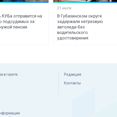
21 июля
 КУБа отправится на
В Губахинском округе
ю подсудимых за
задержали нетрезвую
чужой пенсии
автоледи без
водительского
удостоверения
а в газете
Редакция
Контакты
 информации