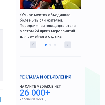
к Алексей
«Умное место» объединило
Вопрос цено
щения со
более 6 тысяч жителей.
года. Прокур
Передвижная площадка стала
восстановил
тскую
местом 24 ярких мероприятий
работников 
для семейного отдыха
здравоохран
РЕКЛАМА И ОБЪЯВЛЕНИЯ
НА САЙТЕ MEDIAKUB.NET
26 000+
человек в месяц