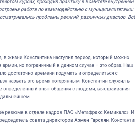
етвёртом курсах, проходил практику в Комитете внутренней
построена работа по взаимодействию с муниципалитетами:
ассматривались проблемы религий, различных диаспор. Вс
е, в жизни Константина наступил период, который можно
 армии, но пограничный в данном случае – это образ. Наш
было достаточно времени подумать и определиться с
зя назвать это время потерянным. Константин служил в
же определённый опыт общения с людьми, выстраивания
 дальнейшем.
воё резюме в отделе кадров ПАО «Метафракс Кемикалс». И
Председатель совета директоров
Армен Гарслян
. Константи