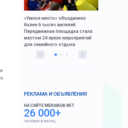
к Алексей
«Умное место» объединило
Вопрос цено
щения со
более 6 тысяч жителей.
года. Прокур
Передвижная площадка стала
восстановил
тскую
местом 24 ярких мероприятий
работников 
для семейного отдыха
здравоохран
 и
ью
РЕКЛАМА И ОБЪЯВЛЕНИЯ
НА САЙТЕ MEDIAKUB.NET
26 000+
человек в месяц