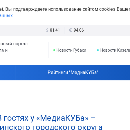
et, Вы подтверждаете использование сайтом cookies Вашег
данных
81.41
94.06
нный портал
ла и
Новости Губахи
Новости Кизел
Рейтинги "МедиаКУБа"
В гостях у «МедиаКУБа» –
инского городского округа