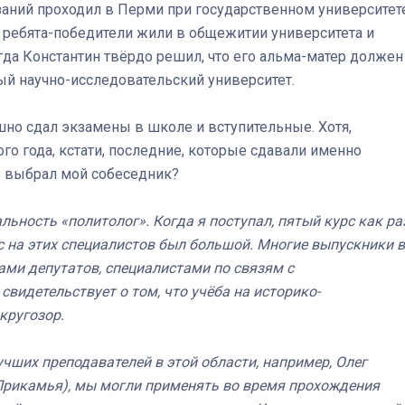
заний проходил в Перми при государственном университете
да ребята-победители жили в общежитии университета и
гда Константин твёрдо решил, что его альма-матер должен
ый научно-исследовательский университет.
шно сдал экзамены в школе и вступительные. Хотя,
ого года, кстати, последние, которые сдавали именно
ь выбрал мой собеседник?
льность «политолог». Когда я поступал, пятый курс как ра
с на этих специалистов был большой. Многие выпускники в
ми депутатов, специалистами по связям с
видетельствует о том, что учёба на историко-
кругозор.
чших преподавателей в этой области, например, Олег
Прикамья), мы могли применять во время прохождения