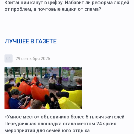
Квитанции канут в цифру. Избавит ли реформа людей
от проблем, а почтовые ящики от спама?
ЛУЧШЕЕ В ГАЗЕТЕ
01
29 сентября 2025
0
«Умное место» объединило более 6 тысяч жителей.
В
ю
Передвижная площадка стала местом 24 ярких
Г
мероприятий для семейного отдыха
у