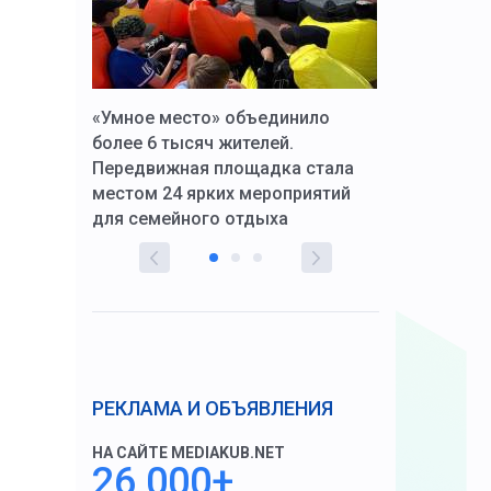
к Алексей
«Умное место» объединило
Вопрос цено
щения со
более 6 тысяч жителей.
года. Прокур
Передвижная площадка стала
восстановил
тскую
местом 24 ярких мероприятий
работников 
для семейного отдыха
здравоохран
РЕКЛАМА И ОБЪЯВЛЕНИЯ
НА САЙТЕ MEDIAKUB.NET
26 000+