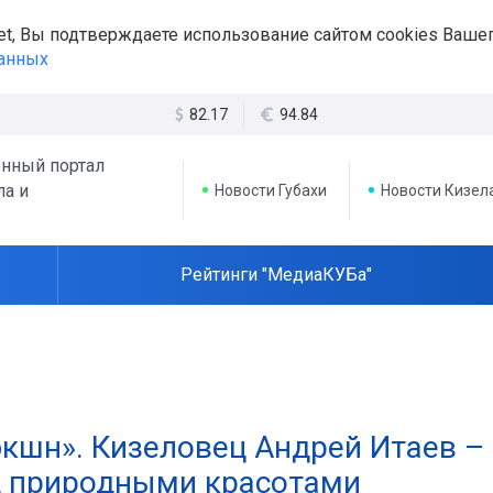
et, Вы подтверждаете использование сайтом cookies Вашег
данных
82.17
94.84
нный портал
ла и
Новости Губахи
Новости Кизел
Рейтинги "МедиаКУБа"
экшн». Кизеловец Андрей Итаев –
ад природными красотами