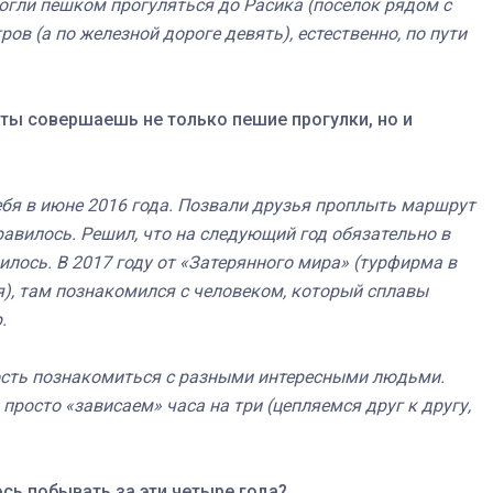
огли пешком прогуляться до Расика (посёлок рядом с
ов (а по железной дороге девять), естественно, по пути
Штурмовик огня. Каза
, ты совершаешь не только пешие прогулки, но и
Коробов после возвра
спецоперации сделал
реальностью свою де
ебя в июне 2016 года. Позвали друзья проплыть маршрут
мечту
авилось. Решил, что на следующий год обязательно в
илось. В 2017 году от «Затерянного мира» (турфирма в
я), там познакомился с человеком, который сплавы
.
сть познакомиться с разными интересными людьми.
просто «зависаем» часа на три (цепляемся друг к другу,
ось побывать за эти четыре года?