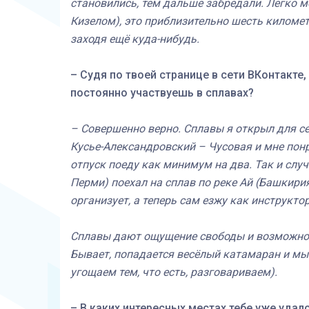
становились, тем дальше забредали. Легко м
Кизелом), это приблизительно шесть километр
заходя ещё куда-нибудь.
– Судя по твоей странице в сети ВКонтакте
постоянно участвуешь в сплавах?
– Совершенно верно. Сплавы я открыл для с
Кусье-Александровский – Чусовая и мне понр
отпуск поеду как минимум на два. Так и случ
Перми) поехал на сплав по реке Ай (Башкири
организует, а теперь сам езжу как инструктор
Сплавы дают ощущение свободы и возможно
Бывает, попадается весёлый катамаран и мы 
угощаем тем, что есть, разговариваем).
– В каких интересных местах тебе уже удал