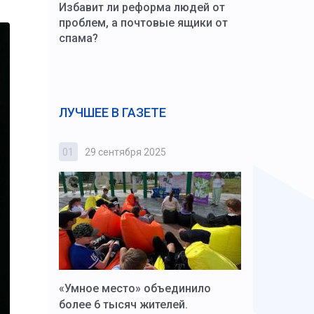
Избавит ли реформа людей от
проблем, а почтовые ящики от
спама?
ЛУЧШЕЕ В ГАЗЕТЕ
01
29 сентября 2025
02
3 октября
к Алексей
«Умное место» объединило
Вопрос цено
щения со
более 6 тысяч жителей.
года. Прокур