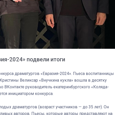
спецоперации сделал
реальностью свою де
мечту
зия-2024» подвели итоги
нкурса драматургов «Евразия-2024». Пьеса воспитанницы
 Кристины Великсар «Внучкина кукла» вошла в десятку
во ВКонтакте руководитель екатеринбургского «Коляда-
ется инициатором конкурса.
дых драматургов (возраст участников — до 35 лет). Он
ливых авторов. Пьесы, которые авторы представляют на