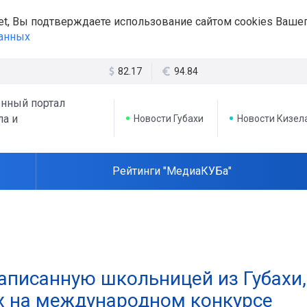
et, Вы подтверждаете использование сайтом cookies Вашег
данных
82.17
94.84
нный портал
ла и
Новости Губахи
Новости Кизел
Рейтинги "МедиаКУБа"
написанную школьницей из Губахи,
х на международном конкурсе