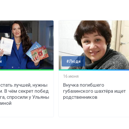
и
#Люди
16 июня
стать лучшей, нужны
Внучка погибшего
и. В чём секрет побед
губахинского шахтёра ищет
га, спросили у Ульяны
родственников
линой