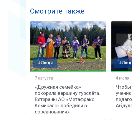
Смотрите также
#Люди
#Люд
7 августа
4 июля
«Дружная семейка»
Чтобы 
покорила вершину турслёта.
ученик
Ветераны АО «Метафракс
педаго
Кемикалс» победили в
Абдул
соревнованиях