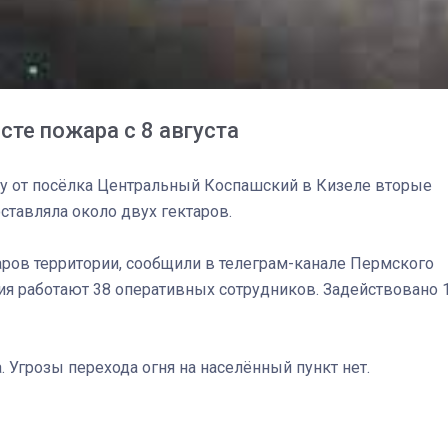
те пожара с 8 августа
ку от посёлка Центральный Коспашский в Кизеле вторые
оставляла около двух гектаров.
аров территории, сообщили в телеграм-канале Пермского
ия работают 38 оперативных сотрудников. Задействовано 
03
4 октября 2025
та. Угрозы перехода огня на населённый пункт нет.