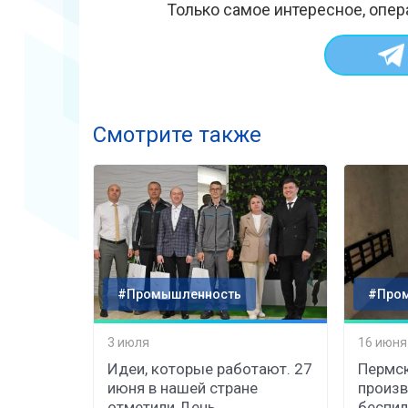
Только самое интересное, опер
Смотрите также
#Промышленность
#Про
3 июля
16 июня
Идеи, которые работают. 27
Пермск
июня в нашей стране
произв
отметили День
беспил