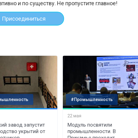
ативно и по существу. Не пропустите главное!
Присоединиться
мышленность
#Промышленность
22 мая
ий завод запустит
Модуль посвятили
одство укрытий от
промышленности. В
отников
Прикамье проходит