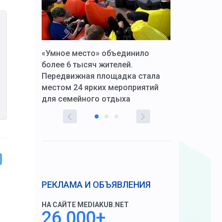
к Алексей
«Умное место» объединило
Вопрос цено
щения со
более 6 тысяч жителей.
года. Прокур
Передвижная площадка стала
восстановил
тскую
местом 24 ярких мероприятий
работников 
для семейного отдыха
здравоохран
РЕКЛАМА И ОБЪЯВЛЕНИЯ
НА САЙТЕ MEDIAKUB.NET
26 000+