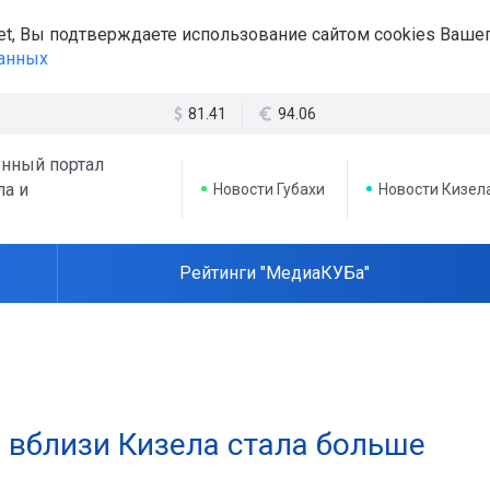
et, Вы подтверждаете использование сайтом cookies Вашег
данных
81.41
94.06
нный портал
ла и
Новости Губахи
Новости Кизел
Рейтинги "МедиаКУБа"
 вблизи Кизела стала больше