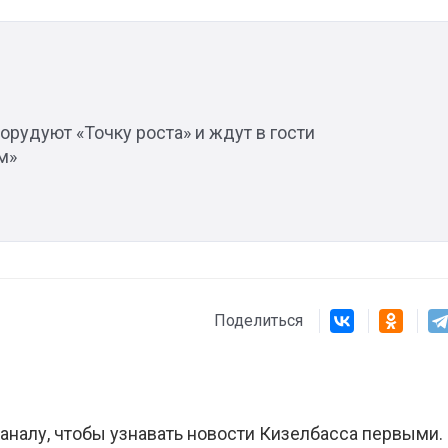
Штурмовик огня. Каза
Коробов после возвра
орудуют «Точку роста» и ждут в гости
спецоперации сделал
м»
реальностью свою де
мечту
Поделиться
аналу, чтобы узнавать новости Кизелбасса первыми.