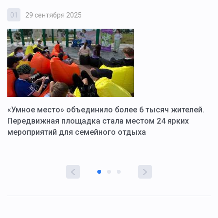
01
29 сентября 2025
0
«Умное место» объединило более 6 тысяч жителей.
В
ю
Передвижная площадка стала местом 24 ярких
Г
мероприятий для семейного отдыха
у