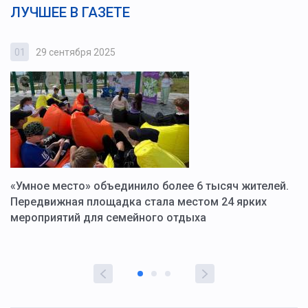
ЛУЧШЕЕ В ГАЗЕТЕ
01
29 сентября 2025
0
«Умное место» объединило более 6 тысяч жителей.
В
ю
Передвижная площадка стала местом 24 ярких
Г
мероприятий для семейного отдыха
у