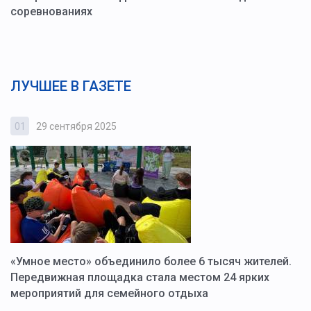
соревнованиях
ЛУЧШЕЕ В ГАЗЕТЕ
01
29 сентября 2025
0
«Умное место» объединило более 6 тысяч жителей.
В
ю
Передвижная площадка стала местом 24 ярких
Г
мероприятий для семейного отдыха
у