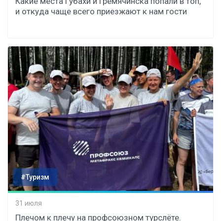
Какие места Губахи и Гремячинска попали в топ,
и откуда чаще всего приезжают к нам гости
#Туризм
31 июля
Плечом к плечу на профсоюзном турслёте.