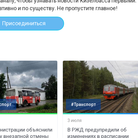
аналу, чтобы узнавать новости Кизелбасса первыми.
ативно и по существу. Не пропустите главное!
Присоединиться
спорт
#Транспорт
3 июля
нистрации объяснили
В РЖД предупредили об
у внезапной отмены
изменениях в расписании