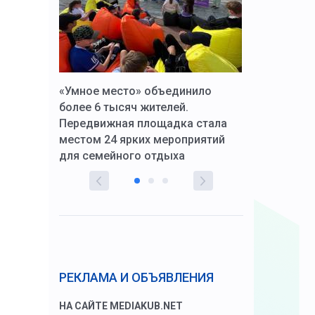
к Алексей
«Умное место» объединило
Вопрос цено
щения со
более 6 тысяч жителей.
года. Прокур
Передвижная площадка стала
восстановил
тскую
местом 24 ярких мероприятий
работников 
для семейного отдыха
здравоохран
РЕКЛАМА И ОБЪЯВЛЕНИЯ
НА САЙТЕ MEDIAKUB.NET