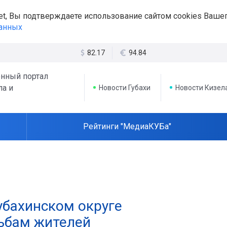
et, Вы подтверждаете использование сайтом cookies Вашег
данных
82.17
94.84
нный портал
ла и
Новости Губахи
Новости Кизел
Рейтинги "МедиаКУБа"
убахинском округе
ьбам жителей