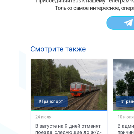
Присоединяйтесь к нашему телеграм-к
Только самое интересное, опер
Смотрите также
#Транспорт
#Тран
24 июля
10 июля
В августе на 9 дней отменят
В адми
поезда, следующие до ж/д-
причин