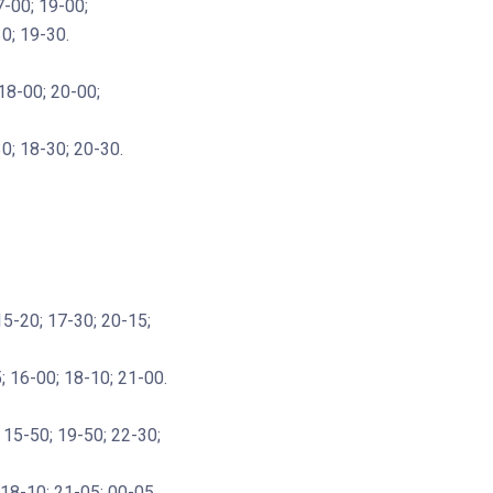
7-00; 19-00;
0; 19-30.
18-00; 20-00;
Штурмовик огня. Каза
0; 18-30; 20-30.
Коробов после возвра
спецоперации сделал
реальностью свою де
мечту
 15-20; 17-30; 20-15;
 16-00; 18-10; 21-00.
; 15-50; 19-50; 22-30;
18-10; 21-05; 00-05.