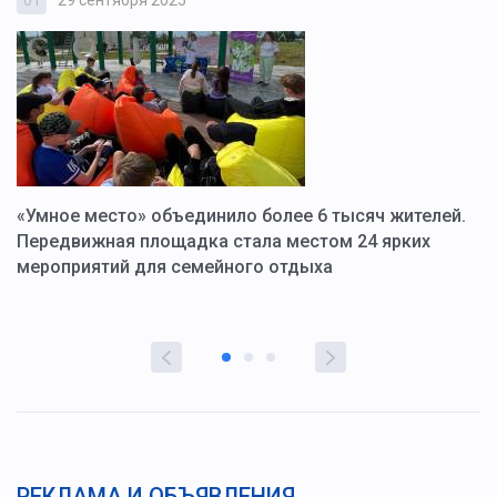
«Умное место» объединило более 6 тысяч жителей.
В
ю
Передвижная площадка стала местом 24 ярких
Г
мероприятий для семейного отдыха
у
РЕКЛАМА И ОБЪЯВЛЕНИЯ