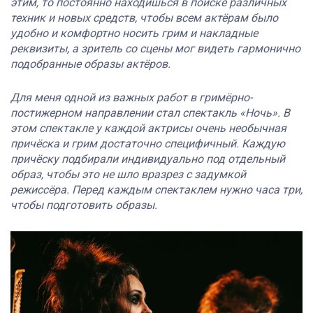
этим, то постоянно находишься в поиске различных
техник и новых средств, чтобы всем актёрам было
удобно и комфортно носить грим и накладные
реквизиты, а зритель со сцены мог видеть гармонично
подобранные образы актёров.
Для меня одной из важных работ в гримёрно-
постижерном направлении стал спектакль «Ночь». В
этом спектакле у каждой актрисы очень необычная
причёска и грим достаточно специфичный. Каждую
причёску подбирали индивидуально под отдельный
образ, чтобы это не шло вразрез с задумкой
режиссёра. Перед каждым спектаклем нужно часа три,
чтобы подготовить образы.