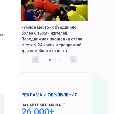
к Алексей
«Умное место» объединило
Вопрос цено
щения со
более 6 тысяч жителей.
года. Прокур
сс
Передвижная площадка стала
восстановил
тскую
местом 24 ярких мероприятий
работников 
для семейного отдыха
здравоохран
РЕКЛАМА И ОБЪЯВЛЕНИЯ
НА САЙТЕ MEDIAKUB.NET
26 000+