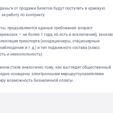
деньги от продажи билетов будут поступать в краевую
за работу по контракту.
Штурмовик огня. Каза
ты, предъявляются единые требования:
возраст
Коробов после возвра
еревозок — не более 1 года, но есть и исключения), экокла
спецоперации сделал
мплектация транспорта (кондиционеры, стационарные
реальностью свою де
еонаблюдение
и т. д
.) и тип подвижного состава (класс
мечту
ть и низкопольность).
ном стиле аналогично тому, как выглядит общественный
порядке оснащены электронными маршрутоуказателями.
иру возможность безналичной оплаты.