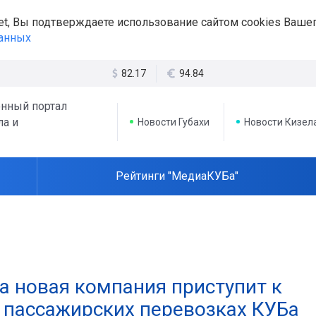
et, Вы подтверждаете использование сайтом cookies Вашег
данных
82.17
94.84
нный портал
ла и
Новости Губахи
Новости Кизел
Рейтинги "МедиаКУБа"
а новая компания приступит к
 пассажирских перевозках КУБа