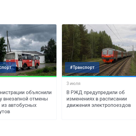
спорт
#Транспорт
3 июля
нистрации объяснили
В РЖД предупредили об
у внезапной отмены
изменениях в расписании
 из автобусных
движения электропоездов
утов