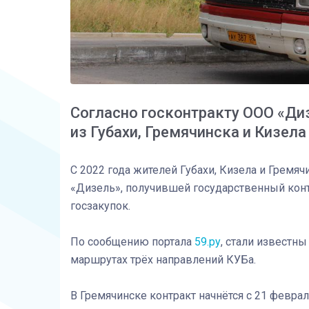
Согласно госконтракту ООО «Ди
из Губахи, Гремячинска и Кизел
С 2022 года жителей Губахи, Кизела и Гремя
«Дизель», получившей государственный контр
госзакупок.
По сообщению портала
59.ру
, стали известны
маршрутах трёх направлений КУБа.
В Гремячинске контракт начнётся с 21 феврал