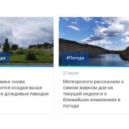
да
#Погода
27 июля
амье снова
Метеорологи рассказали о
ются осадки выше
самом жарком дне на
 и дождевые паводки
текущей неделе и о
ближайших изменениях в
погоде