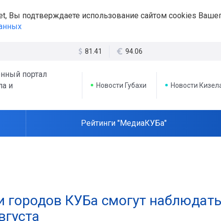
et, Вы подтверждаете использование сайтом cookies Вашег
данных
81.41
94.06
нный портал
ла и
Новости Губахи
Новости Кизел
Рейтинги "МедиаКУБа"
и городов КУБа смогут наблюдат
вгуста