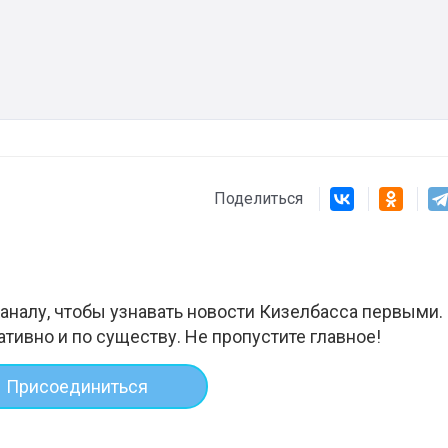
Штурмовик огня. Каза
Коробов после возвра
спецоперации сделал
реальностью свою де
мечту
Поделиться
аналу, чтобы узнавать новости Кизелбасса первыми.
ативно и по существу. Не пропустите главное!
Присоединиться