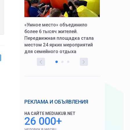
к Алексей
«Умное место» объединило
Вопрос цено
щения со
более 6 тысяч жителей.
года. Прокур
Передвижная площадка стала
восстановил
тскую
местом 24 ярких мероприятий
работников 
для семейного отдыха
здравоохран
РЕКЛАМА И ОБЪЯВЛЕНИЯ
НА САЙТЕ MEDIAKUB.NET
26 000+
человек в месяц