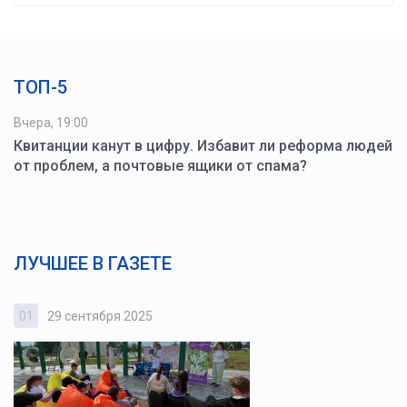
ТОП-5
Вчера, 19:00
Квитанции канут в цифру. Избавит ли реформа людей
от проблем, а почтовые ящики от спама?
ЛУЧШЕЕ В ГАЗЕТЕ
01
29 сентября 2025
0