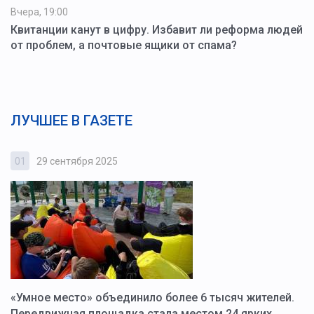
Вчера, 19:00
Квитанции канут в цифру. Избавит ли реформа людей
от проблем, а почтовые ящики от спама?
ЛУЧШЕЕ В ГАЗЕТЕ
01
29 сентября 2025
0
«Умное место» объединило более 6 тысяч жителей.
В
ю
Передвижная площадка стала местом 24 ярких
Г