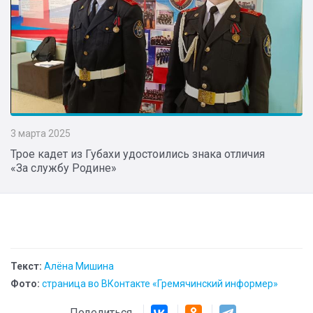
3 марта 2025
Трое кадет из Губахи удостоились знака отличия
«За службу Родине»
Текст:
Алёна Мишина
Фото:
страница во ВКонтакте «Гремячинский информер»
Поделиться