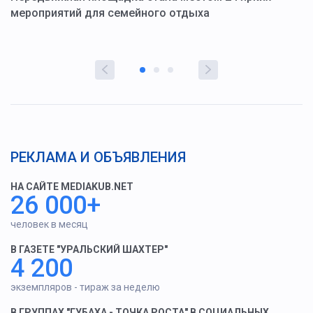
мероприятий для семейного отдыха
у
РЕКЛАМА И ОБЪЯВЛЕНИЯ
НА САЙТЕ MEDIAKUB.NET
26 000+
человек в месяц
В ГАЗЕТЕ "УРАЛЬСКИЙ ШАХТЕР"
4 200
экземпляров - тираж за неделю
В ГРУППАХ "ГУБАХА - ТОЧКА РОСТА" В СОЦИАЛЬНЫХ