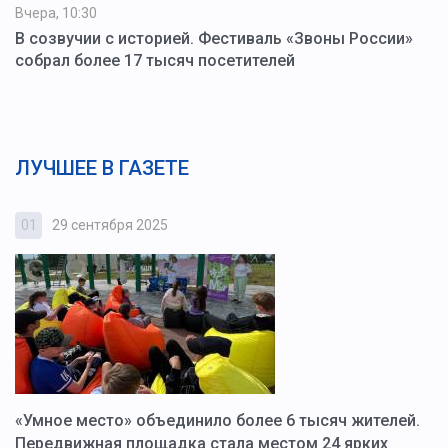
Вчера, 10:30
В созвучии с историей. Фестиваль «Звоны России»
собрал более 17 тысяч посетителей
ЛУЧШЕЕ В ГАЗЕТЕ
01
29 сентября 2025
0
«Умное место» объединило более 6 тысяч жителей.
В
ю
Передвижная площадка стала местом 24 ярких
Г