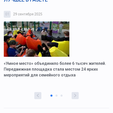
01
29 сентября 2025
0
«Умное место» объединило более 6 тысяч жителей.
В
ю
Передвижная площадка стала местом 24 ярких
Г
мероприятий для семейного отдыха
у