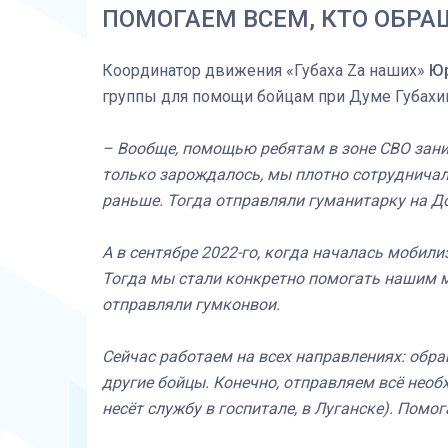
ПОМОГАЕМ ВСЕМ, КТО ОБРА
Координатор движения «Губаха Zа наших»
Ю
группы для помощи бойцам при Думе Губахин
– Вообще, помощью ребятам в зоне СВО заним
только зарождалось, мы плотно сотрудничали
раньше. Тогда отправляли гуманитарку на Д
А в сентябре 2022-го, когда началась мобил
Тогда мы стали конкретно помогать нашим 
отправляли гумконвои.
Сейчас работаем на всех направлениях: обра
другие бойцы. Конечно, отправляем всё необх
несёт службу в госпитале, в Луганске). Помо