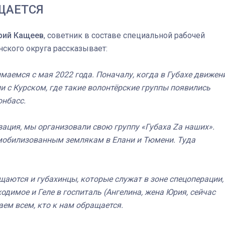
ЩАЕТСЯ
Штурмовик огня. Каза
рий Кащеев
, советник в составе специальной рабочей
Коробов после возвра
ского округа рассказывает:
спецоперации сделал
реальностью свою де
аемся с мая 2022 года. Поначалу, когда в Губахе движен
мечту
 с Курском, где такие волонтёрские группы появились
онбасс.
изация, мы организовали свою группу «Губаха Zа наших».
мобилизованным землякам в Елани и Тюмени. Туда
щаются и губахинцы, которые служат в зоне спецоперации,
одимое и Геле в госпиталь (Ангелина, жена Юрия, сейчас
гаем всем, кто к нам обращается.