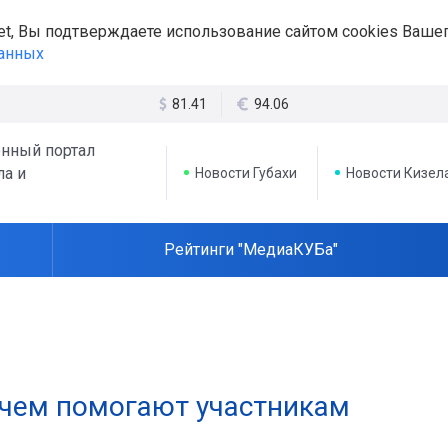
et, Вы подтверждаете использование сайтом cookies Вашег
данных
81.41
94.06
нный портал
ла и
Новости Губахи
Новости Кизел
Рейтинги "МедиаКУБа"
и чем помогают участникам