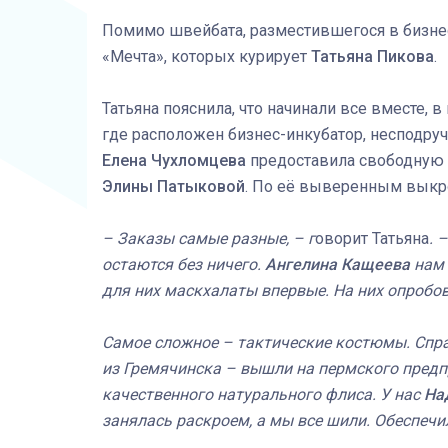
Помимо швейбата, разместившегося в бизне
«Мечта», которых курирует
Татьяна Пикова
.
Татьяна пояснила, что начинали все вместе, 
где расположен бизнес-инкубатор, несподр
Елена Чухломцева
предоставила свободную к
Элины Патыковой
. По её выверенным выкр
– Заказы самые разные, – г
оворит Татьяна
. 
остаются без ничего.
Ангелина Кащеева
нам 
для них маскхалаты впервые. На них опробов
Самое сложное – тактические костюмы. Спр
из Гремячинска – вышли на пермского предп
качественного натурального флиса. У нас
На
занялась раскроем, а мы все шили. Обеспечи