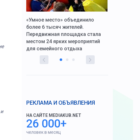
к Алексей
«Умное место» объединило
Вопрос цено
щения со
более 6 тысяч жителей.
года. Прокур
Передвижная площадка стала
восстановил
тскую
местом 24 ярких мероприятий
работников 
ие
для семейного отдыха
здравоохран
РЕКЛАМА И ОБЪЯВЛЕНИЯ
 и
НА САЙТЕ MEDIAKUB.NET
26 000+
человек в месяц