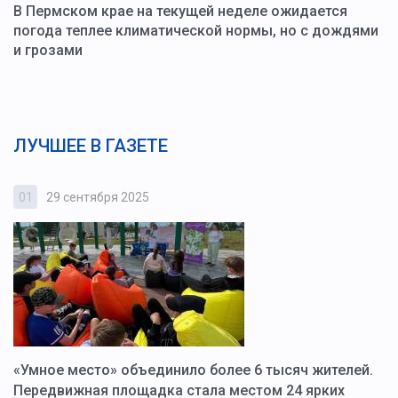
В Пермском крае на текущей неделе ожидается
погода теплее климатической нормы, но с дождями
и грозами
ЛУЧШЕЕ В ГАЗЕТЕ
01
29 сентября 2025
0
«Умное место» объединило более 6 тысяч жителей.
В
ю
Передвижная площадка стала местом 24 ярких
Г