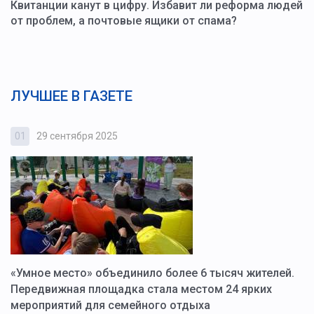
Квитанции канут в цифру. Избавит ли реформа людей
от проблем, а почтовые ящики от спама?
ЛУЧШЕЕ В ГАЗЕТЕ
01
29 сентября 2025
0
«Умное место» объединило более 6 тысяч жителей.
В
ю
Передвижная площадка стала местом 24 ярких
Г
мероприятий для семейного отдыха
у