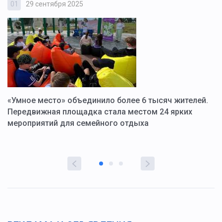
01
29 сентября 2025
0
«Умное место» объединило более 6 тысяч жителей.
В
ю
Передвижная площадка стала местом 24 ярких
Г
мероприятий для семейного отдыха
у