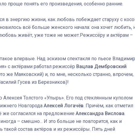
ыло проще понять его произведения, особенно ранние.
я в энергию жизни, как любовь побеждает старуху с косо
ановилось всё больше женского начала: она хочет любить, 
любовь живёт, уже тоже не может.Режиссёру и актёрам –
такое впервые. Над эскизом спектакля по пьесе Владими
я» с актёрами работал режиссёр
Вацлав Дембровский
то же Маяковский) и, по мне, несколько странно, впрочем,
Василий Гусев из Березников)!
ю Алексея Толстого «Упырь». Его под стеклянным куполом
Нижнего Новгорода
Алексей Логачёв
. Причём, как отметил
сё же согласился на предложение
Александра Вислова
.
иногда – смешно... И это больше не повторится, как и
ь такой состав актёров и их режиссёры. Пять дней