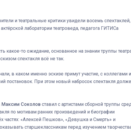
зрители и театральные критики увидели восемь спектаклей,
Штурмовик огня. Каза
а актёрской лаборатории театроведа, педагога ГИТИСа
Коробов после возвра
спецоперации сделал
реальностью свою де
есть какое-то ожидание, основанное на знании труппы театра
мечту
скизом спектакля всё не так.
али, в каком именно эскизе примут участие, с коллегами 
аний постановок. При этом новый набросок спектакля долж
а
Максим Соколов
ставил с артистами сборной труппы сре
такля по мотивам ранних произведений и биографии
х частях: «Алексей Пешков», «Девушка и Смерть» и
 показывать старшеклассникам перед изучением творчеств