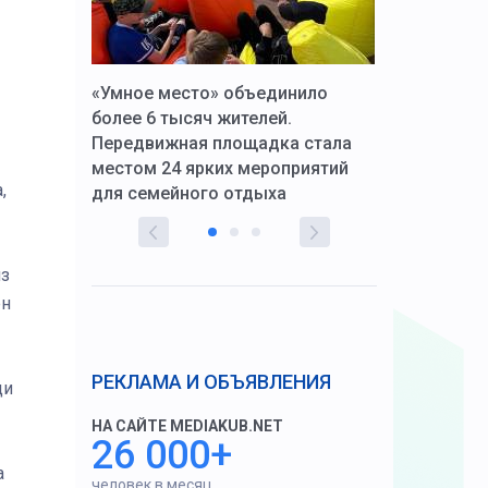
к Алексей
«Умное место» объединило
Вопрос цено
щения со
более 6 тысяч жителей.
года. Прокур
Передвижная площадка стала
восстановил
тскую
местом 24 ярких мероприятий
работников 
,
для семейного отдыха
здравоохран
из
ен
РЕКЛАМА И ОБЪЯВЛЕНИЯ
ди
НА САЙТЕ MEDIAKUB.NET
26 000+
а
человек в месяц