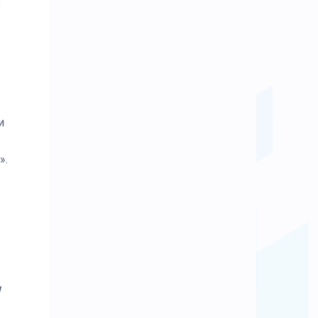
о
и
».
л