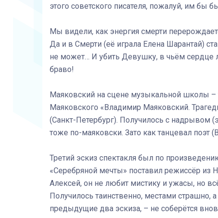
этого советского писателя, пожалуй, им бы б
Мы видели, как энергия смерти перерождаетс
Да и в Смерти (её играла Елена Шарантай) ст
не может… И убить Девушку, в чьём сердце 
браво!
Маяковский на сцене музыкальной школы – 
Маяковского «Владимир Маяковский. Трагеди
(Санкт-Петербург). Получилось с надрывом (э
тоже по-маяковски. Зато как танцевал поэт (
Третий эскиз спектакля был по произведени
«Серебряной мечты» поставил режиссёр из 
Алексей, он не любит мистику и ужасы, но в
Получилось таинственно, местами страшно, а 
предыдущие два эскиза, – не соберётся внов