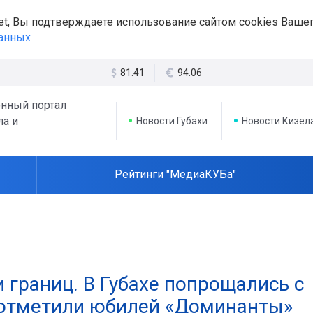
et, Вы подтверждаете использование сайтом cookies Вашег
данных
81.41
94.06
нный портал
ла и
Новости Губахи
Новости Кизел
Рейтинги "МедиаКУБа"
 границ. В Губахе попрощались с
 отметили юбилей «Доминанты»