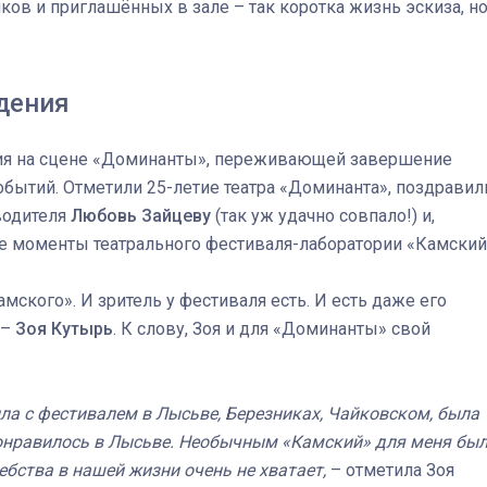
ков и приглашённых в зале – так коротка жизнь эскиза, н
дения
я на сцене «Доминанты», переживающей завершение
обытий. Отметили 25-летие театра «Доминанта», поздравил
водителя
Любовь Зайцеву
(так уж удачно совпало!) и,
ие моменты театрального фестиваля-лаборатории «Камский
мского». И зритель у фестиваля есть. И есть даже его
 –
Зоя Кутырь
. К слову, Зоя и для «Доминанты» свой
ыла с фестивалем в Лысьве, Березниках, Чайковском, была
понравилось в Лысьве. Необычным «Камский» для меня бы
ебства в нашей жизни очень не хватает,
– отметила Зоя