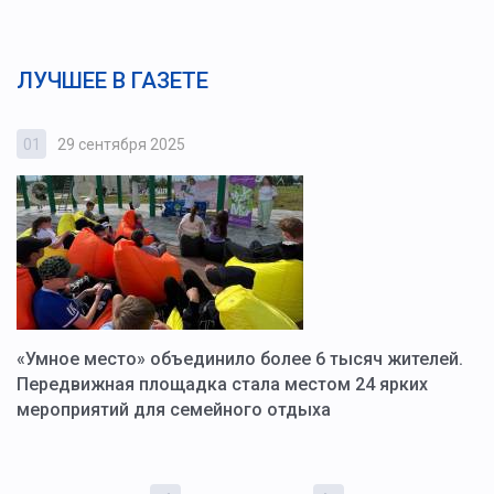
ЛУЧШЕЕ В ГАЗЕТЕ
01
29 сентября 2025
0
«Умное место» объединило более 6 тысяч жителей.
В
ю
Передвижная площадка стала местом 24 ярких
Г
мероприятий для семейного отдыха
у