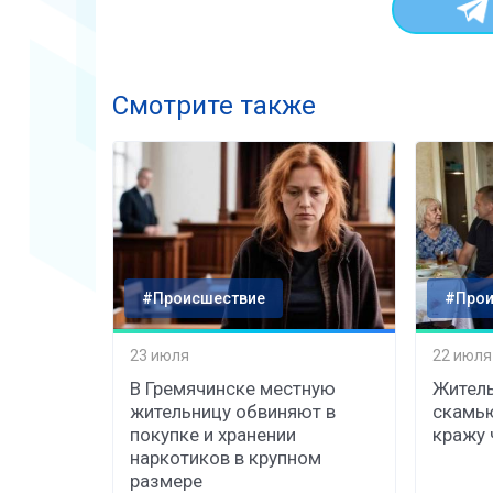
Смотрите также
#Происшествие
#Прои
23 июля
22 июля
В Гремячинске местную
Житель
жительницу обвиняют в
скамь
покупке и хранении
кражу 
наркотиков в крупном
размере