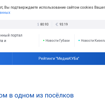
et, Вы подтверждаете использование сайтом cookies Вашег
данных
80.93
93.19
нный портал
ла и
Новости Губахи
Новости Кизел
Рейтинги "МедиаКУБа"
ом в одном из посёлков