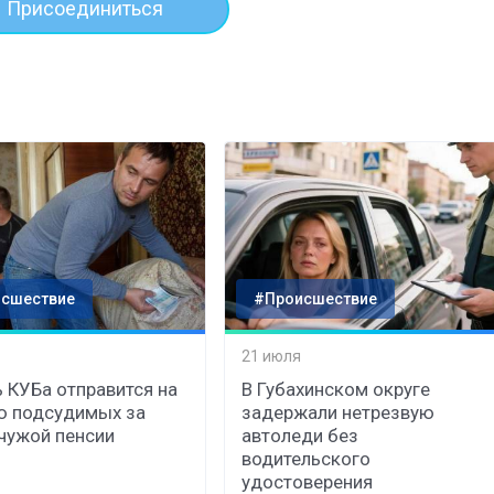
Присоединиться
сшествие
#Происшествие
21 июля
 КУБа отправится на
В Губахинском округе
ю подсудимых за
задержали нетрезвую
чужой пенсии
автоледи без
водительского
удостоверения