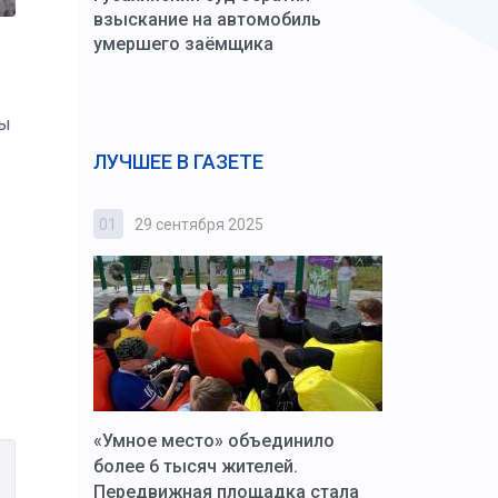
взыскание на автомобиль
умершего заёмщика
зы
ЛУЧШЕЕ В ГАЗЕТЕ
01
29 сентября 2025
02
3 октября
к Алексей
«Умное место» объединило
Вопрос цено
щения со
более 6 тысяч жителей.
года. Прокур
Передвижная площадка стала
восстановил