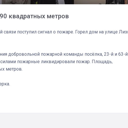
 90 квадратных метров
ой связи поступил сигнал о пожаре. Горел дом на улице Ли
ия добровольной пожарной команды посёлка, 23-й и 63-й
03
4 октября 2025
 силами пожарные ликвидировали пожар. Площадь,
ых метров.
ерка.
Штурмовик огня. Каза
Коробов после возвра
спецоперации сделал