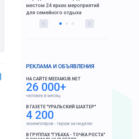
тскую
местом 24 ярких мероприятий
работников 
для семейного отдыха
здравоохран
РЕКЛАМА И ОБЪЯВЛЕНИЯ
НА САЙТЕ MEDIAKUB.NET
26 000+
человек в месяц
В ГАЗЕТЕ "УРАЛЬСКИЙ ШАХТЕР"
4 200
экземпляров - тираж за неделю
В ГРУППАХ "ГУБАХА - ТОЧКА РОСТА"