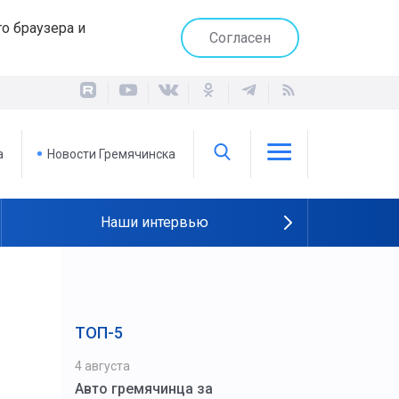
о браузера и
Согласен
а
Новости Гремячинска
Наши интервью
ТОП-5
4 августа
Авто гремячинца за