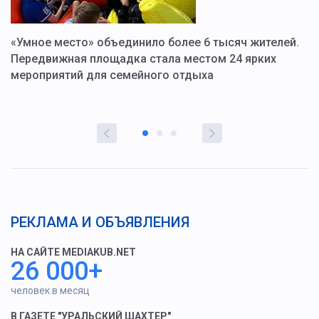
«Умное место» объединило более 6 тысяч жителей.
В
ю
Передвижная площадка стала местом 24 ярких
Г
мероприятий для семейного отдыха
у
РЕКЛАМА И ОБЪЯВЛЕНИЯ
НА САЙТЕ MEDIAKUB.NET
26 000+
человек в месяц
В ГАЗЕТЕ "УРАЛЬСКИЙ ШАХТЕР"