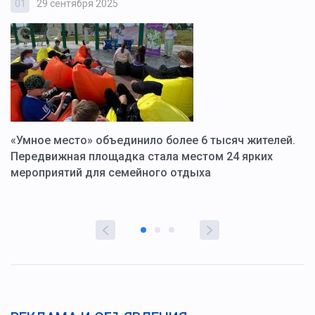
01
29 сентября 2025
0
«Умное место» объединило более 6 тысяч жителей.
В
ю
Передвижная площадка стала местом 24 ярких
Г
мероприятий для семейного отдыха
у