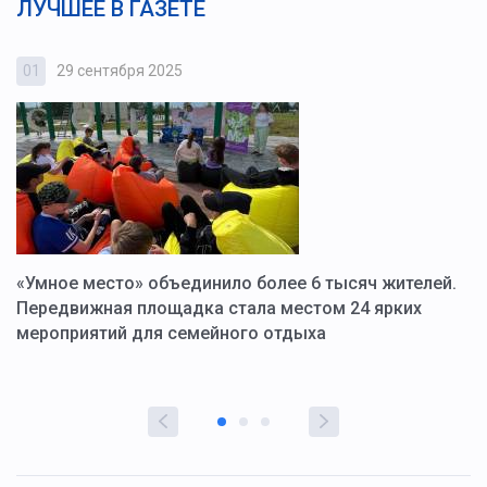
ЛУЧШЕЕ В ГАЗЕТЕ
01
29 сентября 2025
0
«Умное место» объединило более 6 тысяч жителей.
В
ю
Передвижная площадка стала местом 24 ярких
Г
мероприятий для семейного отдыха
у