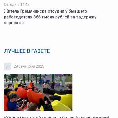
Сегодня, 14:42
Житель Гремячинска отсудил у бывшего
работодателя 368 тысяч рублей за задержку
зарплаты
ЛУЧШЕЕ В ГАЗЕТЕ
01
29 сентября 2025
0
«Умное место» объединило более 6 тысяч жителей.
В