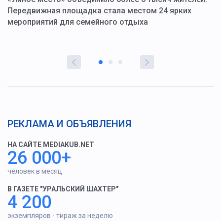
ю
Передвижная площадка стала местом 24 ярких
Г
мероприятий для семейного отдыха
у
РЕКЛАМА И ОБЪЯВЛЕНИЯ
НА САЙТЕ MEDIAKUB.NET
26 000+
человек в месяц
В ГАЗЕТЕ "УРАЛЬСКИЙ ШАХТЕР"
4 200
экземпляров - тираж за неделю