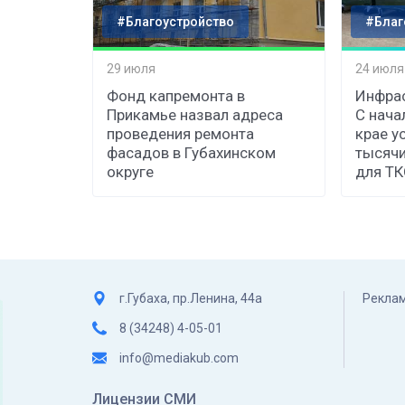
#Благоустройство
#Благ
29 июля
24 июля
Фонд капремонта в
Инфрас
Прикамье назвал адреса
С нача
проведения ремонта
крае у
фасадов в Губахинском
тысячи
округе
для Т
г.Губаха, пр.Ленина, 44а
Реклам
8 (34248) 4-05-01
info@mediakub.com
Лицензии СМИ