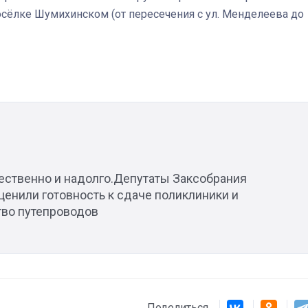
посёлке Шумихинском (от пересечения с ул. Менделеева до
Штурмовик огня. Каза
Коробов после возвра
спецоперации сделал
реальностью свою де
мечту
ественно и надолго.Депутаты Заксобрания
ценили готовность к сдаче поликлиники и
тво путепроводов
Поделиться