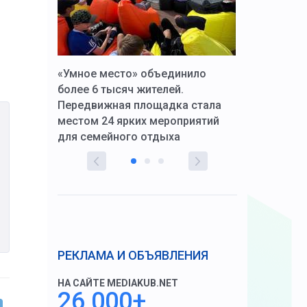
к Алексей
«Умное место» объединило
Вопрос цено
щения со
более 6 тысяч жителей.
года. Прокур
Передвижная площадка стала
восстановил
тскую
местом 24 ярких мероприятий
работников 
для семейного отдыха
здравоохран
РЕКЛАМА И ОБЪЯВЛЕНИЯ
НА САЙТЕ MEDIAKUB.NET
26 000+