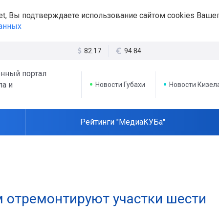
et, Вы подтверждаете использование сайтом cookies Вашег
данных
82.17
94.84
нный портал
ла и
Новости Губахи
Новости Кизел
Рейтинги "МедиаКУБа"
м отремонтируют участки шести