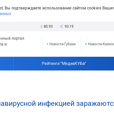
et, Вы подтверждаете использование сайтом cookies Вашег
данных
80.93
93.19
нный портал
ла и
Новости Губахи
Новости Кизел
Рейтинги "МедиаКУБа"
навирусной инфекцией заражаютс