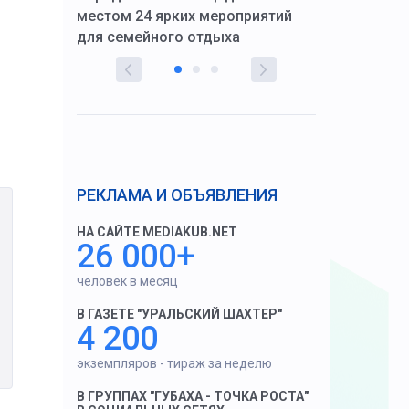
тскую
местом 24 ярких мероприятий
работников 
для семейного отдыха
здравоохран
РЕКЛАМА И ОБЪЯВЛЕНИЯ
НА САЙТЕ MEDIAKUB.NET
26 000+
человек в месяц
В ГАЗЕТЕ "УРАЛЬСКИЙ ШАХТЕР"
4 200
экземпляров - тираж за неделю
В ГРУППАХ "ГУБАХА - ТОЧКА РОСТА"