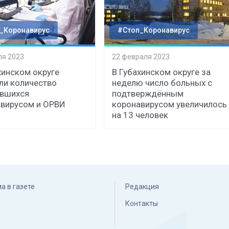
_Коронавирус
#Стоп_Коронавирус
ля 2023
22 февраля 2023
хинском округе
В Губахинском округе за
ли количество
неделю число больных с
ившихся
подтверждённым
вирусом и ОРВИ
коронавирусом увеличилось
на 13 человек
а в газете
Редакция
Контакты