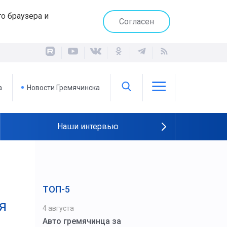
о браузера и
Согласен
а
Новости Гремячинска
Наши интервью
ТОП-5
я
4 августа
Авто гремячинца за