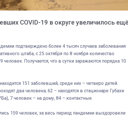
левших COVID-19 в округе увеличилось ещ
андемии подтверждено более 4 тысяч случаев заболевания
ивного штаба, с 25 октября по 8 ноября количество
03
4 октября 2025
 человек. Получается, что в сутки заражаются порядка 10
находится 151 заболевший, среди них – четверо детей.
ходят два человека, 62 – находятся в стационаре Губахи
Ба), 7 человек – на дому, 84 – контактные.
лись 159 человек, за весь период пандемии выздоровели
Штурмовик огня. Каза
Коробов после возвра
спецоперации сделал