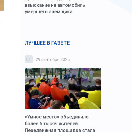
взыскание на автомобиль
умершего заёмщика
ё
ЛУЧШЕЕ В ГАЗЕТЕ
01
29 сентября 2025
02
3 октября
к Алексей
«Умное место» объединило
Вопрос цено
щения со
более 6 тысяч жителей.
года. Прокур
Передвижная площадка стала
восстановил