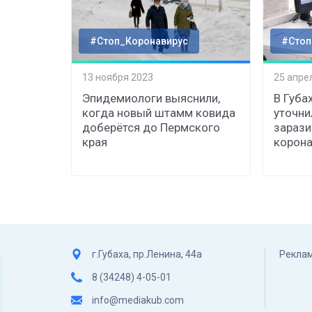
#Стоп_Коронавирус
#Стоп
13 ноября 2023
25 апре
Эпидемиологи выяснили,
В Губа
когда новый штамм ковида
уточни
доберётся до Пермского
зараз
края
корона
г.Губаха, пр.Ленина, 44а
Реклам
8 (34248) 4-05-01
info@mediakub.com