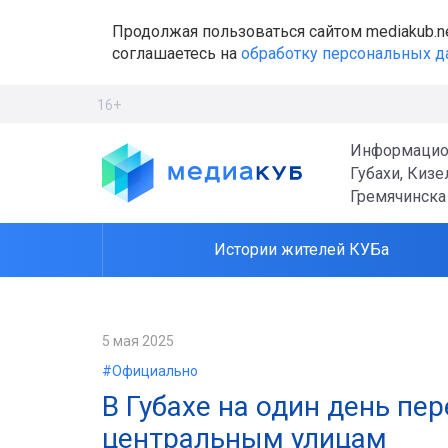
Продолжая пользоваться сайтом mediakub.n
соглашаетесь на
обработку персональных 
16+
Информацио
Губахи, Кизе
Гремячинска
Истории жителей КУБа
5 мая 2025
#Официально
В Губахе на один день п
центральным улицам