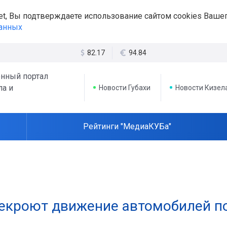
et, Вы подтверждаете использование сайтом cookies Вашег
данных
82.17
94.84
нный портал
ла и
Новости Губахи
Новости Кизел
Рейтинги "МедиаКУБа"
ерекроют движение автомобилей п