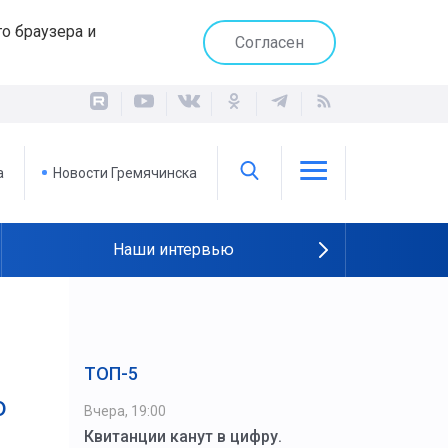
о браузера и
Согласен
а
Новости Гремячинска
Наши интервью
ТОП-5
о
Вчера, 19:00
Квитанции канут в цифру.