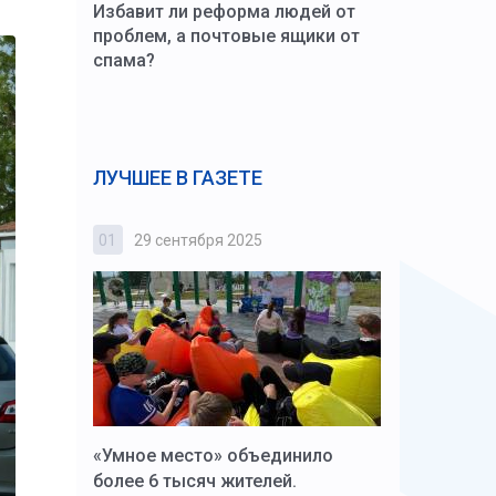
Избавит ли реформа людей от
проблем, а почтовые ящики от
спама?
ЛУЧШЕЕ В ГАЗЕТЕ
01
29 сентября 2025
02
3 октября
к Алексей
«Умное место» объединило
Вопрос цено
щения со
более 6 тысяч жителей.
года. Прокур