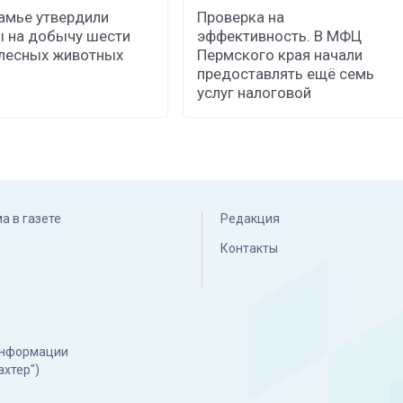
амье утвердили
Проверка на
 на добычу шести
эффективность. В МФЦ
лесных животных
Пермского края начали
предоставлять ещё семь
услуг налоговой
а в газете
Редакция
Контакты
 информации
ахтер")