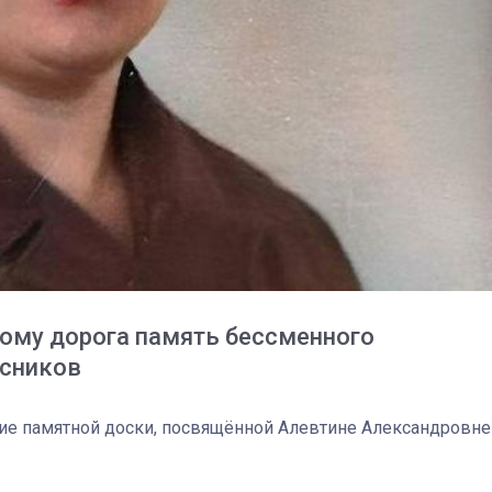
спецоперации сделал
реальностью свою де
мечту
кому дорога память бессменного
ссников
тие памятной доски, посвящённой Алевтине Александровне