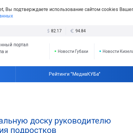
et, Вы подтверждаете использование сайтом cookies Вашег
данных
82.17
94.84
нный портал
ла и
Новости Губахи
Новости Кизел
Рейтинги "МедиаКУБа"
альную доску руководителю
ия подростков