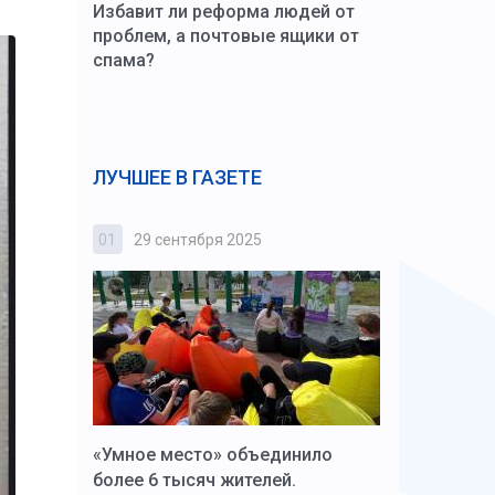
Избавит ли реформа людей от
проблем, а почтовые ящики от
спама?
ЛУЧШЕЕ В ГАЗЕТЕ
01
29 сентября 2025
02
3 октября
к Алексей
«Умное место» объединило
Вопрос цено
щения со
более 6 тысяч жителей.
года. Прокур