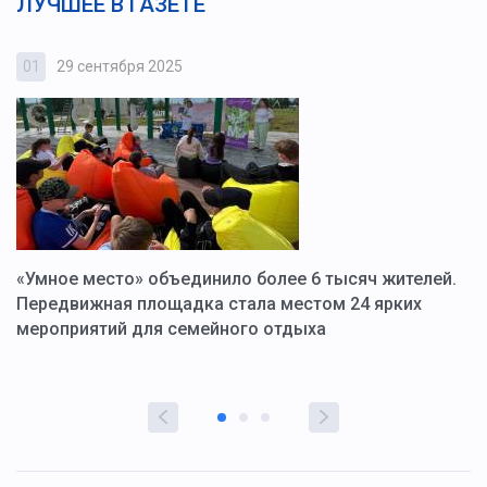
ЛУЧШЕЕ В ГАЗЕТЕ
01
29 сентября 2025
0
«Умное место» объединило более 6 тысяч жителей.
В
ю
Передвижная площадка стала местом 24 ярких
Г
мероприятий для семейного отдыха
у