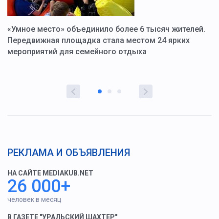
«Умное место» объединило более 6 тысяч жителей.
В
ю
Передвижная площадка стала местом 24 ярких
Г
мероприятий для семейного отдыха
у
РЕКЛАМА И ОБЪЯВЛЕНИЯ
НА САЙТЕ MEDIAKUB.NET
26 000+
человек в месяц
В ГАЗЕТЕ "УРАЛЬСКИЙ ШАХТЕР"