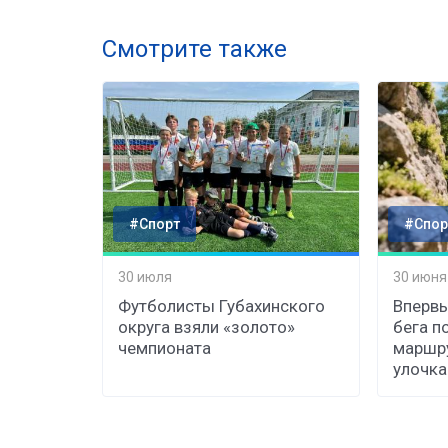
Смотрите также
#Спорт
#Спор
30 июля
30 июня
Футболисты Губахинского
Впервы
округа взяли «золото»
бега п
чемпионата
маршру
улочка