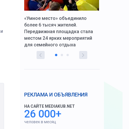
к Алексей
«Умное место» объединило
Вопрос цено
щения со
более 6 тысяч жителей.
года. Прокур
ри
Передвижная площадка стала
восстановил
тскую
местом 24 ярких мероприятий
работников 
для семейного отдыха
здравоохран
РЕКЛАМА И ОБЪЯВЛЕНИЯ
НА САЙТЕ MEDIAKUB.NET
26 000+
человек в месяц