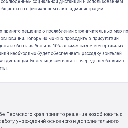
с соблюдением социальной дистанции и использованием
общается на официальном сайте администрации
Штурмовик огня. Каза
Коробов после возвра
о принято решение о послаблении ограничительных мер п
спецоперации сделал
реальностью свою де
евнований. Теперь их можно проводить в присутствии
мечту
 должно быть не больше 10% от вместимости спортивных
аний необходимо будет обеспечивать рассадку зрителей
ная дистанция. Болельщикам в свою очередь необходимо
иты.
бе Пермского края принято решение возобновить с
 работу учреждений основного и дополнительного
я