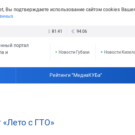
et, Вы подтверждаете использование сайтом cookies Вашег
данных
81.41
94.06
нный портал
ла и
Новости Губахи
Новости Кизел
Рейтинги "МедиаКУБа"
т «Лето с ГТО»