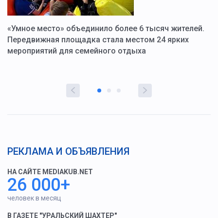
«Умное место» объединило более 6 тысяч жителей.
В
ю
Передвижная площадка стала местом 24 ярких
Г
мероприятий для семейного отдыха
у
РЕКЛАМА И ОБЪЯВЛЕНИЯ
НА САЙТЕ MEDIAKUB.NET
26 000+
человек в месяц
В ГАЗЕТЕ "УРАЛЬСКИЙ ШАХТЕР"