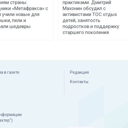
иям страны.
практиками. Дмитрий
ники «Метафракса» с
Махонин обсудил с
 учили новые для
активистами ТОС отдых
зыки, пели и
детей, занятость
вали шедевры
подростков и поддержку
старшего поколения
а в газете
Редакция
Контакты
 информации
ахтер")