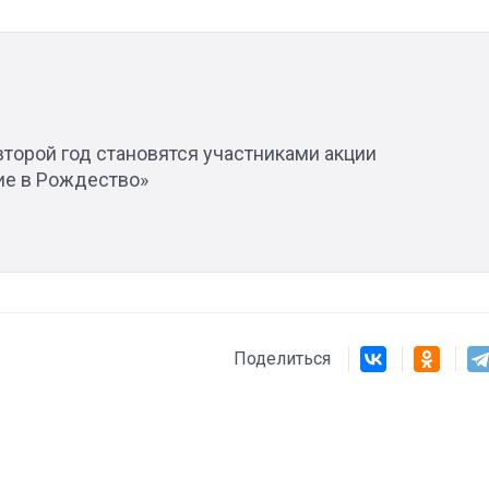
Штурмовик огня. Каза
Коробов после возвра
спецоперации сделал
реальностью свою де
торой год становятся участниками акции
мечту
е в Рождество»
Поделиться