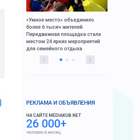
к Алексей
«Умное место» объединило
Вопрос цено
щения со
более 6 тысяч жителей.
года. Прокур
Передвижная площадка стала
восстановил
тскую
местом 24 ярких мероприятий
работников 
для семейного отдыха
здравоохран
РЕКЛАМА И ОБЪЯВЛЕНИЯ
НА САЙТЕ MEDIAKUB.NET
26 000+
человек в месяц