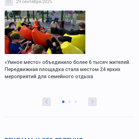
01
29 сентября 2025
0
«Умное место» объединило более 6 тысяч жителей.
В
ю
Передвижная площадка стала местом 24 ярких
Г
мероприятий для семейного отдыха
у