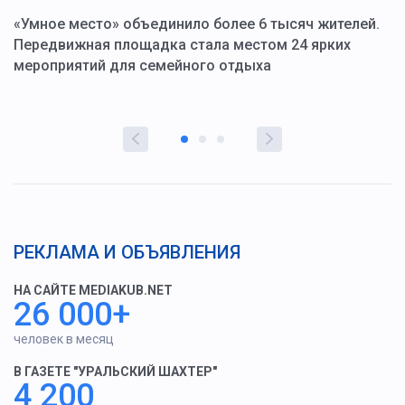
«Умное место» объединило более 6 тысяч жителей.
В
ю
Передвижная площадка стала местом 24 ярких
Г
мероприятий для семейного отдыха
у
РЕКЛАМА И ОБЪЯВЛЕНИЯ
НА САЙТЕ MEDIAKUB.NET
26 000+
человек в месяц
В ГАЗЕТЕ "УРАЛЬСКИЙ ШАХТЕР"
4 200