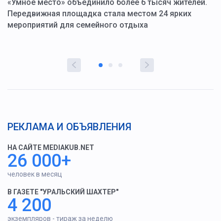
«Умное место» объединило более 6 тысяч жителей.
В
ю
Передвижная площадка стала местом 24 ярких
Г
мероприятий для семейного отдыха
у
РЕКЛАМА И ОБЪЯВЛЕНИЯ
НА САЙТЕ MEDIAKUB.NET
26 000+
человек в месяц
В ГАЗЕТЕ "УРАЛЬСКИЙ ШАХТЕР"
4 200
экземпляров - тираж за неделю