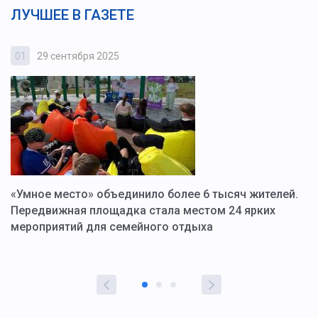
ЛУЧШЕЕ В ГАЗЕТЕ
01
29 сентября 2025
0
«Умное место» объединило более 6 тысяч жителей.
В
ю
Передвижная площадка стала местом 24 ярких
Г
мероприятий для семейного отдыха
у