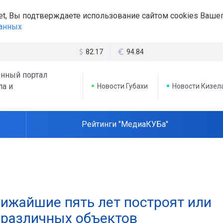
et, Вы подтверждаете использование сайтом cookies Вашег
данных
82.17
94.84
нный портал
ла и
Новости Губахи
Новости Кизел
Рейтинги "МедиаКУБа"
лижайшие пять лет построят или
 различных объектов