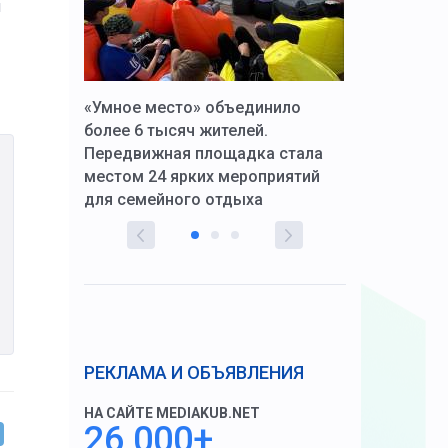
и
к Алексей
«Умное место» объединило
Вопрос цено
щения со
более 6 тысяч жителей.
года. Прокур
Передвижная площадка стала
восстановил
тскую
местом 24 ярких мероприятий
работников 
для семейного отдыха
здравоохран
РЕКЛАМА И ОБЪЯВЛЕНИЯ
НА САЙТЕ MEDIAKUB.NET
26 000+