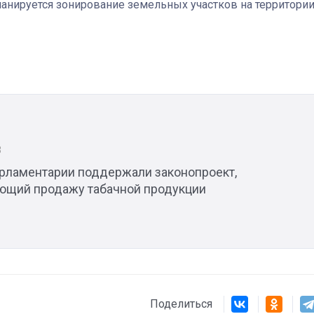
ланируется зонирование земельных участков на территори
Штурмовик огня. Каза
Коробов после возвра
спецоперации сделал
реальностью свою де
мечту
3
рламентарии поддержали законопроект,
ющий продажу табачной продукции
Поделиться