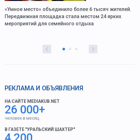
«Умное место» объединило более 6 тысяч жителей.
В
ю
Передвижная площадка стала местом 24 ярких
Г
мероприятий для семейного отдыха
у
РЕКЛАМА И ОБЪЯВЛЕНИЯ
НА САЙТЕ MEDIAKUB.NET
26 000+
человек в месяц
В ГАЗЕТЕ "УРАЛЬСКИЙ ШАХТЕР"
4 200