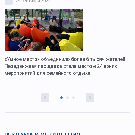
01
29 сентября 2025
0
«Умное место» объединило более 6 тысяч жителей.
В
ю
Передвижная площадка стала местом 24 ярких
Г
мероприятий для семейного отдыха
у