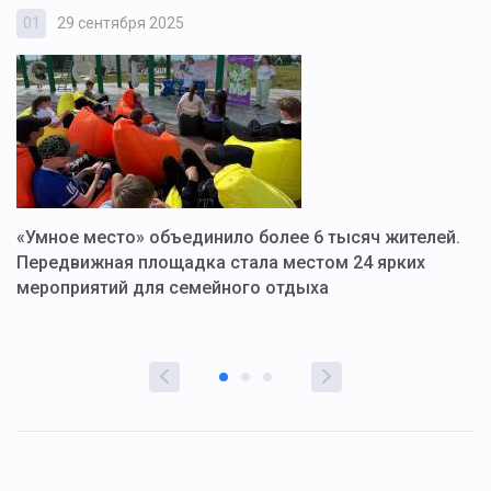
01
29 сентября 2025
0
«Умное место» объединило более 6 тысяч жителей.
В
ю
Передвижная площадка стала местом 24 ярких
Г
мероприятий для семейного отдыха
у