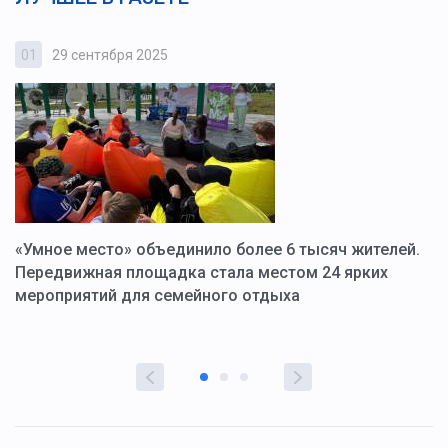
01
29 сентября 2025
0
«Умное место» объединило более 6 тысяч жителей.
В
ю
Передвижная площадка стала местом 24 ярких
Г
мероприятий для семейного отдыха
у