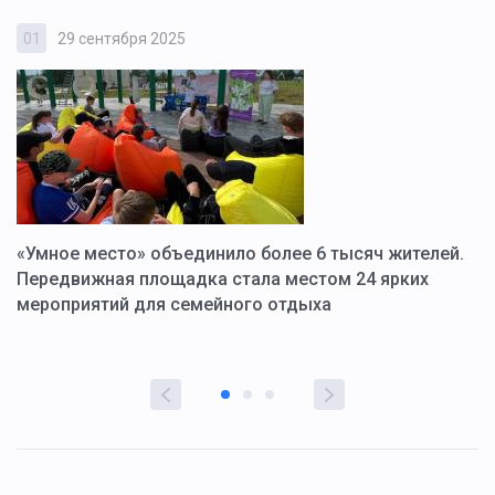
01
29 сентября 2025
0
«Умное место» объединило более 6 тысяч жителей.
В
ю
Передвижная площадка стала местом 24 ярких
Г
мероприятий для семейного отдыха
у